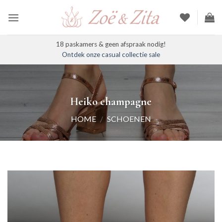
Ga
naar
inhoud
18 paskamers & geen afspraak nodig!
Ontdek onze casual collectie sale
Heiko champagne
HOME
/
SCHOENEN