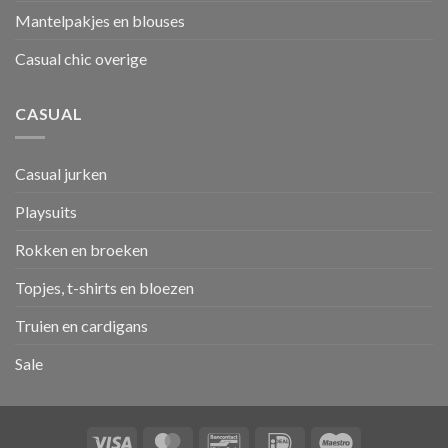
Mantelpakjes en blouses
Casual chic overige
CASUAL
Casual jurken
Playsuits
Rokken en broeken
Topjes, t-shirts en bloezen
Truien en cardigans
Sale
Visa
MasterCard
Bancontact
IDeal
Maestro