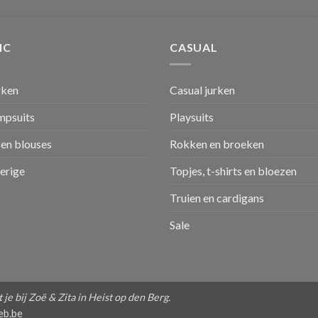
IC
CASUAL
rken
Casual jurken
umpsuits
Playsuits
en blouses
Rokken en broeken
verige
Topjes, t-shirts en bloezen
Truien en cardigans
Sale
je bij Zoë & Zita in Heist op den Berg.
eb.be