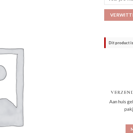
VERWITT
Dit product i
VERZEND
Aan huis ge
pak
M