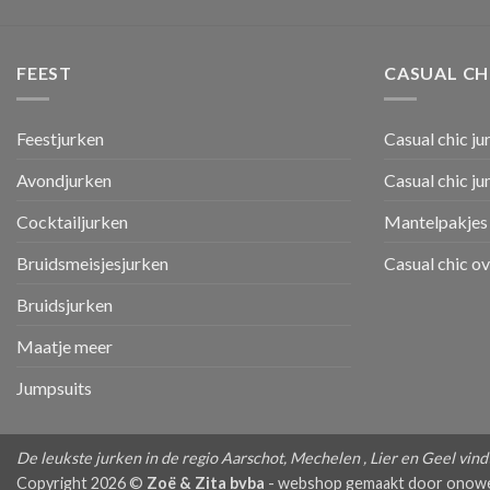
FEEST
CASUAL CH
Feestjurken
Casual chic ju
Avondjurken
Casual chic j
Cocktailjurken
Mantelpakjes 
Bruidsmeisjesjurken
Casual chic o
Bruidsjurken
Maatje meer
Jumpsuits
De leukste jurken in de regio Aarschot, Mechelen , Lier en Geel vindt 
Copyright 2026 ©
Zoë & Zita bvba
-
webshop gemaakt door onow