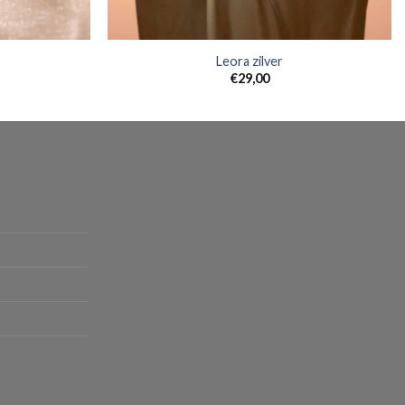
Leora zilver
€
29,00