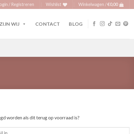
ogin / Registreren
Wishlist
Winkelwagen /
€
0,00
ZIJN WIJ
CONTACT
BLOG
igd worden als dit terug op voorraad is?