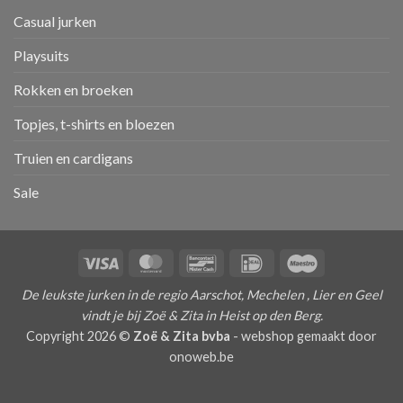
Casual jurken
Playsuits
Rokken en broeken
Topjes, t-shirts en bloezen
Truien en cardigans
Sale
Visa
MasterCard
Bancontact
IDeal
Maestro
De leukste jurken in de regio Aarschot, Mechelen , Lier en Geel
vindt je bij Zoë & Zita in Heist op den Berg.
Copyright 2026 ©
Zoë & Zita bvba
-
webshop gemaakt door
onoweb.be