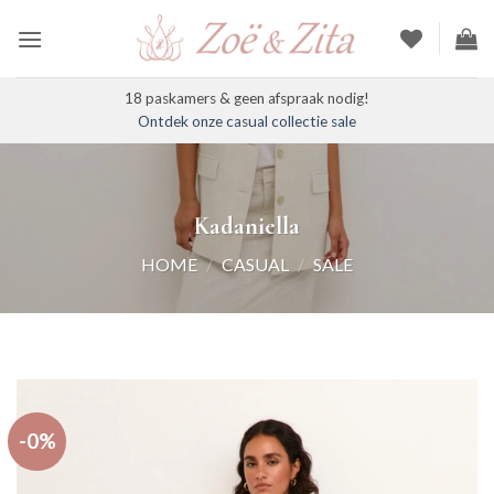
Ga
naar
inhoud
18 paskamers & geen afspraak nodig!
Ontdek onze casual collectie sale
Kadaniella
HOME
/
CASUAL
/
SALE
-0%