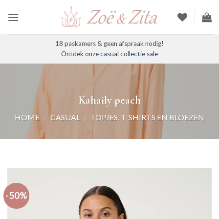
Ga
naar
inhoud
18 paskamers & geen afspraak nodig!
Ontdek onze casual collectie sale
Kahaily peach
HOME
/
CASUAL
/
TOPJES, T-SHIRTS EN BLOEZEN
-50%