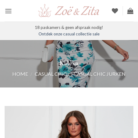
Ga
naar
inhoud
18 paskamers & geen afspraak nodig!
Ontdek onze casual collectie sale
Kalexa
HOME
/
CASUAL CHIC
/
CASUAL CHIC JURKEN