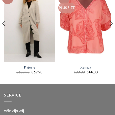
PLUS SIZE
Kajosie
Xampa
€
139,95
€
69,98
€
88,00
€
44,00
SERVICE
Wie zijn wij