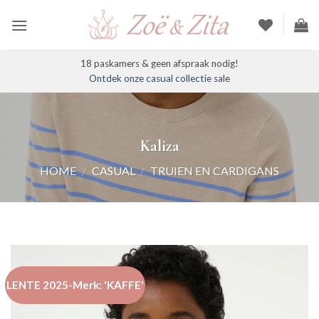
Ga
naar
inhoud
18 paskamers & geen afspraak nodig!
Ontdek onze casual collectie sale
Kaliza
HOME
/
CASUAL
/
TRUIEN EN CARDIGANS
LENTE 2025-Merk: 'KAFFE'