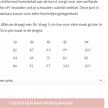
chitterend twistdetail aan de borst zorgt voor een verfijnde
the off-shoulder snit je schouders subtiel onthult. Deze jurk is
anbare keuze voor elke feestelijke gelegenheid.
1.80m en draagt een 36. Voeg 5 cm toe voor elke maat groter in
1cm per maat in de lengte.
36
38
40
42
44
82
87
93
99
103
64
69
75
81
85
86
91
97
103
107
 aantal
TOEVOEGEN AAN WINKELWAGEN