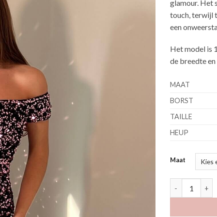
glamour. Het s
touch, terwijl 
een onweersta
Het model is 
de breedte en 
MAAT
BORST
TAILLE
HEUP
Maat
Kalo oud roze