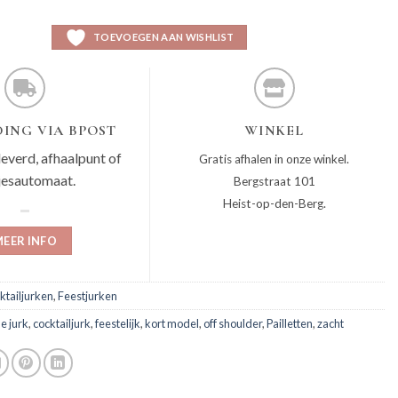
TOEVOEGEN AAN WISHLIST
ING VIA BPOST
WINKEL
leverd, afhaalpunt of
Gratis afhalen in onze winkel.
jesautomaat.
Bergstraat 101
Heist-op-den-Berg.
EER INFO
ktailjurken
,
Feestjurken
e jurk
,
cocktailjurk
,
feestelijk
,
kort model
,
off shoulder
,
Pailletten
,
zacht