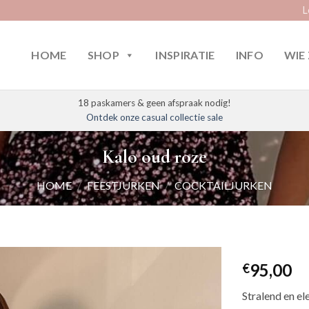
L
HOME
SHOP
INSPIRATIE
INFO
WIE 
18 paskamers & geen afspraak nodig!
Ontdek onze casual collectie sale
Kalo oud roze
HOME
/
FEESTJURKEN
/
COCKTAILJURKEN
95,00
€
Stralend en el