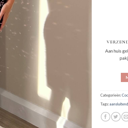
VERZEND
Aan huis ge
pak
M
Categorieën:
Coc
Tags:
aansluitend