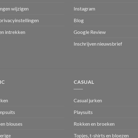
ingen wijzigen
Instagram
privacyinstellingen
Blog
n intrekken
Google Review
Inschrijven nieuwsbrief
IC
CASUAL
rken
Casual jurken
umpsuits
Playsuits
en blouses
Rokken en broeken
verige
Topjes, t-shirts en bloezen