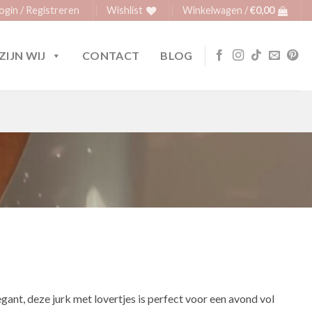
ogin / Registreren
Wishlist
Winkelwagen /
€
0,00
ZIJN WIJ
CONTACT
BLOG
egant, deze jurk met lovertjes is perfect voor een avond vol