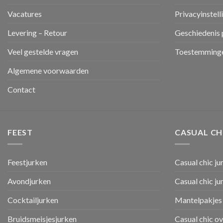
Vacatures
Privacyinstell
Levering – Retour
Geschiedenis 
Veel gestelde vragen
Toestemminge
Algemene voorwaarden
Contact
FEEST
CASUAL CH
Feestjurken
Casual chic ju
Avondjurken
Casual chic j
Cocktailjurken
Mantelpakjes 
Bruidsmeisjesjurken
Casual chic o