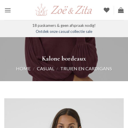
Ga
naar
inhoud
18 paskamers & geen afspraak nodig!
Ontdek onze casual collectie sale
Kalone bordeaux
HOME
/
CASUAL
/
TRUIEN EN CARDIGANS