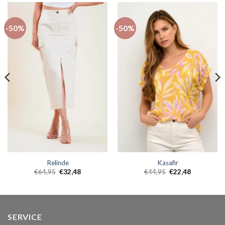
-50%
-50%
Relinde
Kasafir
€
64,95
€
32,48
€
44,95
€
22,48
SERVICE