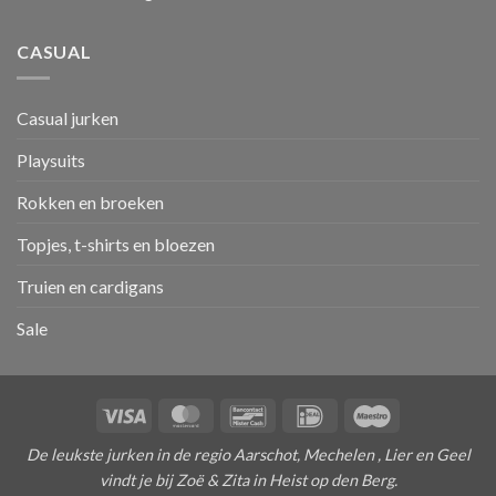
CASUAL
Casual jurken
Playsuits
Rokken en broeken
Topjes, t-shirts en bloezen
Truien en cardigans
Sale
Visa
MasterCard
Bancontact
IDeal
Maestro
De leukste jurken in de regio Aarschot, Mechelen , Lier en Geel
vindt je bij Zoë & Zita in Heist op den Berg.