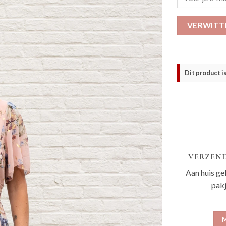
VERWITT
Dit product i
VERZEND
Aan huis ge
pak
M