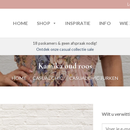
L
HOME
SHOP
INSPIRATIE
INFO
WIE 
18 paskamers & geen afspraak nodig!
Ontdek onze casual collectie sale
Kamika oud roos
HOME
/
CASUAL CHIC
/
CASUAL CHIC JURKEN
Wilt u verwitt