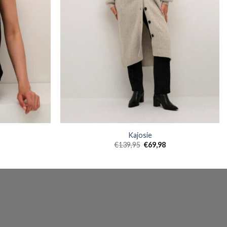
Kajosie
€
139,95
€
69,98