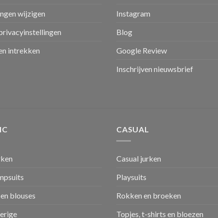
ingen wijzigen
Instagram
privacyinstellingen
Blog
n intrekken
Google Review
Inschrijven nieuwsbrief
IC
CASUAL
rken
Casual jurken
umpsuits
Playsuits
en blouses
Rokken en broeken
verige
Topjes, t-shirts en bloezen