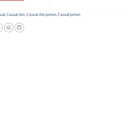
ual
,
Casual chic
,
Casual chic jurken
,
Casual jurken