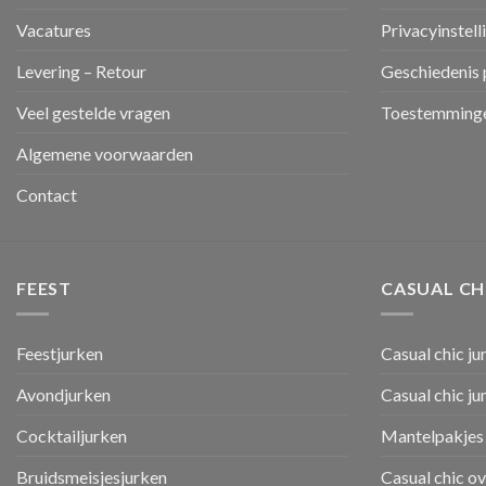
Vacatures
Privacyinstell
Levering – Retour
Geschiedenis 
Veel gestelde vragen
Toestemminge
Algemene voorwaarden
Contact
FEEST
CASUAL CH
Feestjurken
Casual chic ju
Avondjurken
Casual chic j
Cocktailjurken
Mantelpakjes 
Bruidsmeisjesjurken
Casual chic o