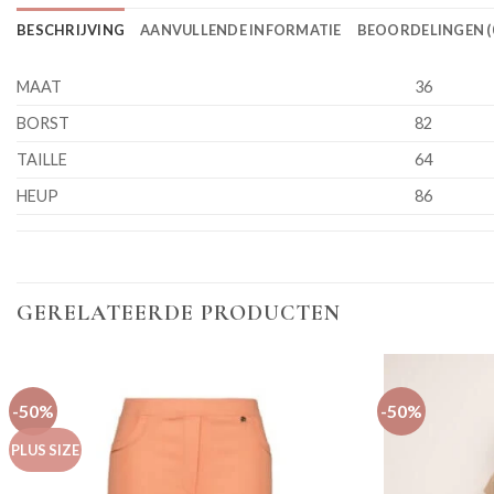
BESCHRIJVING
AANVULLENDE INFORMATIE
BEOORDELINGEN (
MAAT
36
BORST
82
TAILLE
64
HEUP
86
GERELATEERDE PRODUCTEN
-50%
-50%
PLUS SIZE