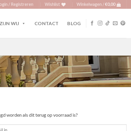
ogin / Registreren
Wishlist
Winkelwagen /
€
0,00
ZIJN WIJ
CONTACT
BLOG
igd worden als dit terug op voorraad is?