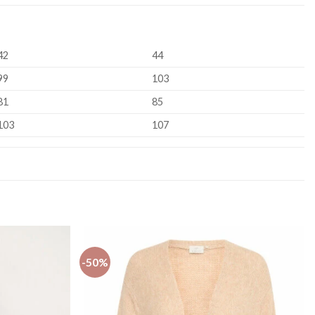
42
44
99
103
81
85
103
107
-50%