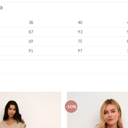
0)
38
40
87
93
69
75
91
97
-50%