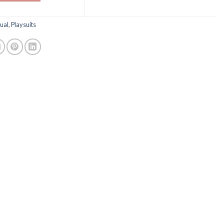
ual
,
Playsuits