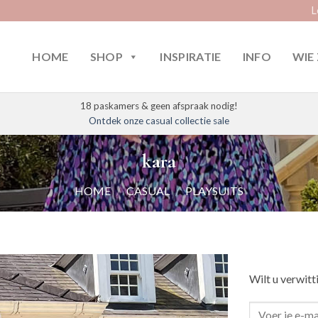
L
HOME
SHOP
INSPIRATIE
INFO
WIE 
18 paskamers & geen afspraak nodig!
Ontdek onze casual collectie sale
kara
HOME
/
CASUAL
/
PLAYSUITS
Wilt u verwitt