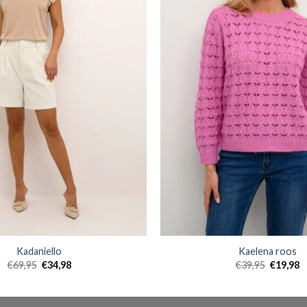
Kadaniello
Kaelena roos
€
69,95
€
34,98
€
39,95
€
19,98