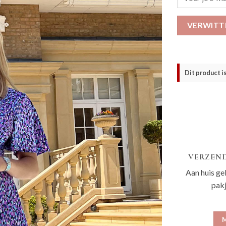
VERWITT
Dit product i
VERZEND
Aan huis ge
pak
M