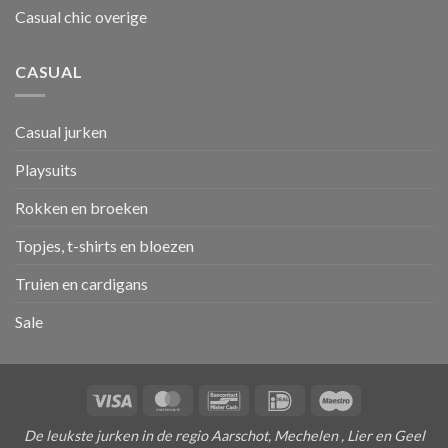
Casual chic overige
CASUAL
Casual jurken
Playsuits
Rokken en broeken
Topjes, t-shirts en bloezen
Truien en cardigans
Sale
Visa
MasterCard
Bancontact
IDeal
Maestro
De leukste jurken in de regio Aarschot, Mechelen , Lier en Geel