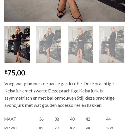
75,00
€
Voeg wat glamour toe aan je garderobe. Deze prachtige
Kelsa jurk met zwarte Deze prachtige Kelsa jurk is
asymmetrisch en met ballonmouwen Stijl deze prachtige
avondjurk met wat gouden accessoires en hakken.
MAAT
36
38
40
42
44
BORST
82
87
93
99
103