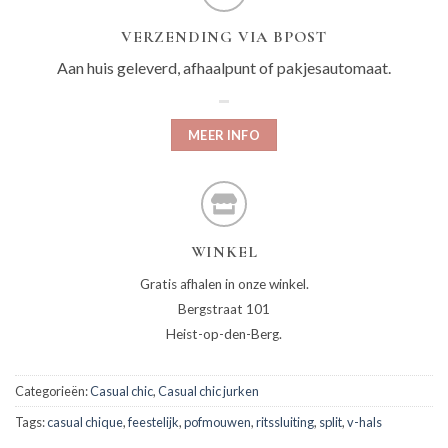
VERZENDING VIA BPOST
Aan huis geleverd, afhaalpunt of pakjesautomaat.
MEER INFO
WINKEL
Gratis afhalen in onze winkel.
Bergstraat 101
Heist-op-den-Berg.
Categorieën:
Casual chic
,
Casual chic jurken
Tags:
casual chique
,
feestelijk
,
pofmouwen
,
ritssluiting
,
split
,
v-hals