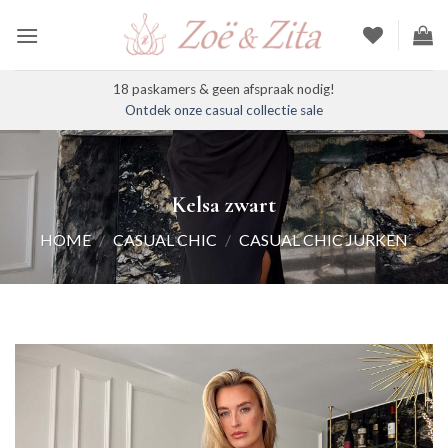
Ga
naar
inhoud
18 paskamers & geen afspraak nodig!
Ontdek onze casual collectie sale
Kelsa zwart
HOME
/
CASUAL CHIC
/
CASUAL CHIC JURKEN