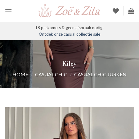
Ga
naar
inhoud
18 paskamers & geen afspraak nodig!
Ontdek onze casual collectie sale
Kiley
HOME
/
CASUAL CHIC
/
CASUAL CHIC JURKEN