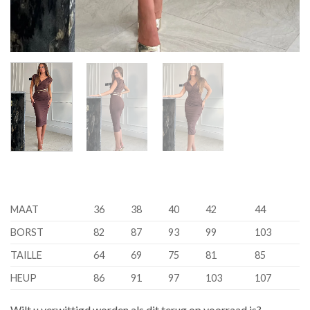
MAAT
36
38
40
42
44
BORST
82
87
93
99
103
TAILLE
64
69
75
81
85
HEUP
86
91
97
103
107
Wilt u verwittigd worden als dit terug op voorraad is?