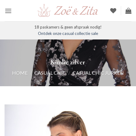
Ga
naar
inhoud
18 paskamers & geen afspraak nodig!
Ontdek onze casual collectie sale
Kimlie zilver
HOME
/
CASUAL CHIC
/
CASUAL CHIC JURKEN