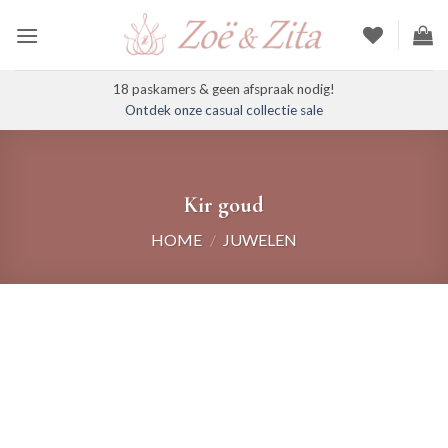
Ga
naar
inhoud
18 paskamers & geen afspraak nodig!
Ontdek onze casual collectie sale
Kir goud
HOME
/
JUWELEN