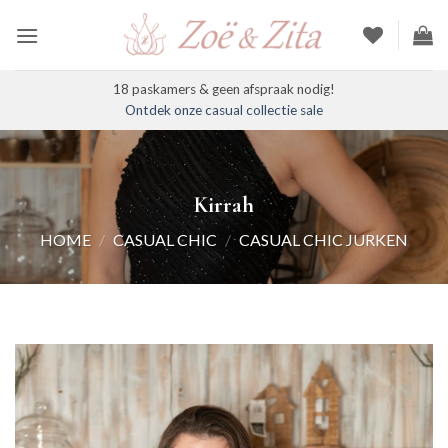
Ga
naar
inhoud
18 paskamers & geen afspraak nodig!
Ontdek onze casual collectie sale
Kirrah
HOME
/
CASUAL CHIC
/
CASUAL CHIC JURKEN