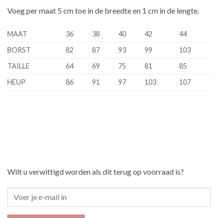
Voeg per maat 5 cm toe in de breedte en 1 cm in de lengte.
MAAT
36
38
40
42
44
BORST
82
87
93
99
103
TAILLE
64
69
75
81
85
HEUP
86
91
97
103
107
Wilt u verwittigd worden als dit terug op voorraad is?