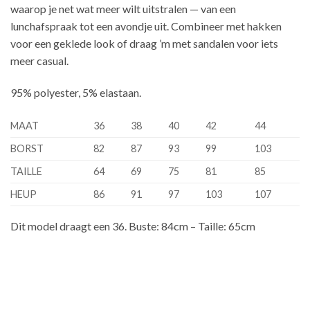
waarop je net wat meer wilt uitstralen — van een
lunchafspraak tot een avondje uit. Combineer met hakken
voor een geklede look of draag ’m met sandalen voor iets
meer casual.
95% polyester, 5% elastaan.
MAAT
36
38
40
42
44
BORST
82
87
93
99
103
TAILLE
64
69
75
81
85
HEUP
86
91
97
103
107
Dit model draagt een 36. Buste: 84cm – Taille: 65cm