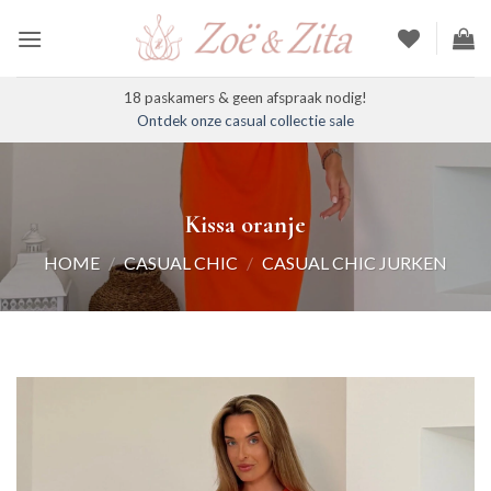
Ga
naar
inhoud
18 paskamers & geen afspraak nodig!
Ontdek onze casual collectie sale
Kissa oranje
HOME
/
CASUAL CHIC
/
CASUAL CHIC JURKEN