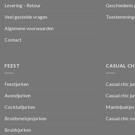
Levering – Retour
Geschiedenis 
Veel gestelde vragen
Toestemminge
Algemene voorwaarden
Contact
FEEST
CASUAL CH
Feestjurken
Casual chic ju
Avondjurken
Casual chic j
Cocktailjurken
Mantelpakjes 
Bruidsmeisjesjurken
Casual chic o
Bruidsjurken