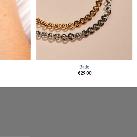
Bade
€
29,00