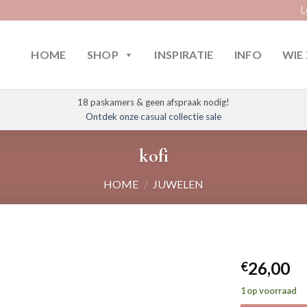
L
HOME
SHOP
INSPIRATIE
INFO
WIE 
18 paskamers & geen afspraak nodig!
Ontdek onze casual collectie sale
kofi
HOME
/
JUWELEN
26,00
€
1 op voorraad