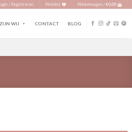
ogin / Registreren
Wishlist
Winkelwagen /
€
0,00
ZIJN WIJ
CONTACT
BLOG