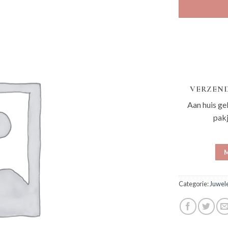
VERZEND
Aan huis ge
pak
M
Categorie:
Juwel