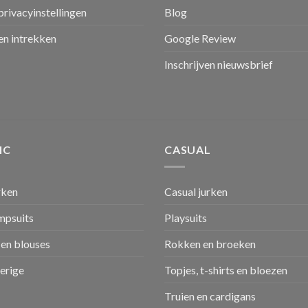
privacyinstellingen
Blog
n intrekken
Google Review
Inschrijven nieuwsbrief
IC
CASUAL
rken
Casual jurken
umpsuits
Playsuits
en blouses
Rokken en broeken
verige
Topjes, t-shirts en bloezen
Truien en cardigans