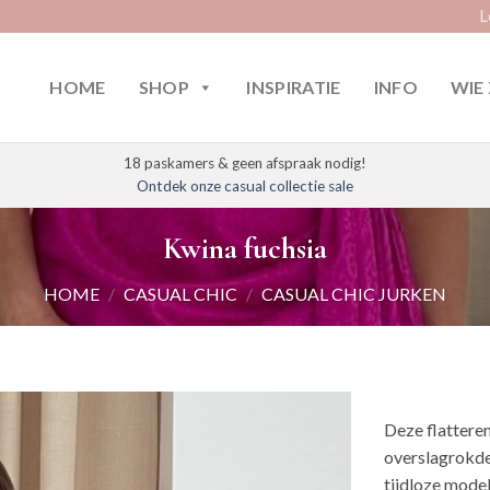
L
HOME
SHOP
INSPIRATIE
INFO
WIE 
18 paskamers & geen afspraak nodig!
Ontdek onze casual collectie sale
Kwina fuchsia
HOME
/
CASUAL CHIC
/
CASUAL CHIC JURKEN
Deze flatteren
overslagrokde
tijdloze model