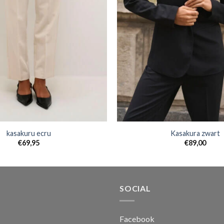
kasakuru ecru
Kasakura zwart
€
69,95
€
89,00
SOCIAL
Facebook