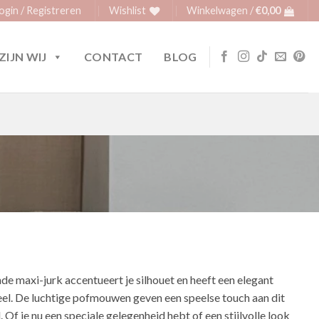
ogin / Registreren
Wishlist
Winkelwagen /
€
0,00
ZIJN WIJ
CONTACT
BLOG
de maxi-jurk accentueert je silhouet en heeft een elegant
el. De luchtige pofmouwen geven een speelse touch aan dit
. Of je nu een speciale gelegenheid hebt of een stijlvolle look