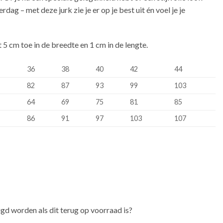
dag – met deze jurk zie je er op je best uit én voel je je
5 cm toe in de breedte en 1 cm in de lengte.
36
38
40
42
44
82
87
93
99
103
64
69
75
81
85
86
91
97
103
107
igd worden als dit terug op voorraad is?