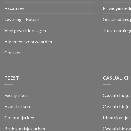
Vacatures
Privacyinstell
Levering – Retour
Geschiedenis 
Veel gestelde vragen
Toestemminge
Algemene voorwaarden
Contact
FEEST
CASUAL CH
Feestjurken
Casual chic ju
Avondjurken
Casual chic j
Cocktailjurken
Mantelpakjes 
Bruidsmeisjesjurken
Casual chic o