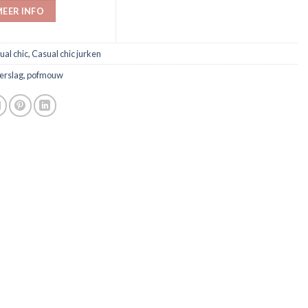
EER INFO
ual chic
,
Casual chic jurken
erslag
,
pofmouw