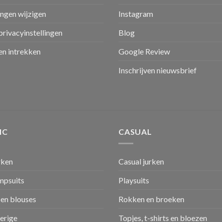
ingen wijzigen
Instagram
privacyinstellingen
Blog
n intrekken
Google Review
Inschrijven nieuwsbrief
IC
CASUAL
rken
Casual jurken
umpsuits
Playsuits
en blouses
Rokken en broeken
verige
Topjes, t-shirts en bloezen