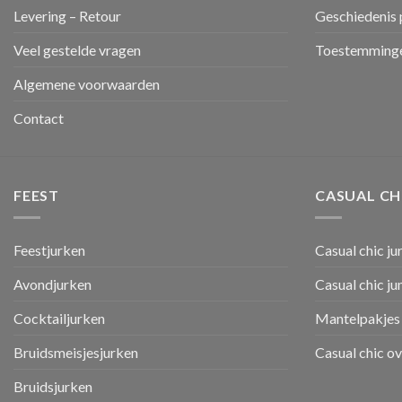
Levering – Retour
Geschiedenis 
Veel gestelde vragen
Toestemminge
Algemene voorwaarden
Contact
FEEST
CASUAL CH
Feestjurken
Casual chic ju
Avondjurken
Casual chic j
Cocktailjurken
Mantelpakjes 
Bruidsmeisjesjurken
Casual chic o
Bruidsjurken