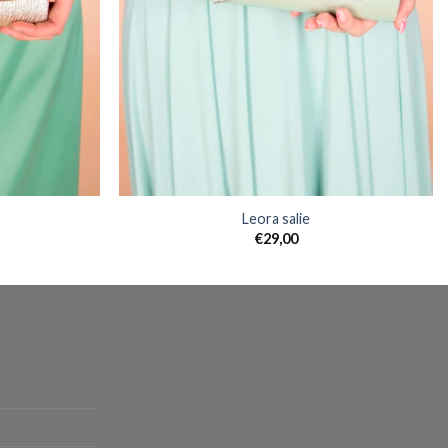
Leora salie
€
29,00