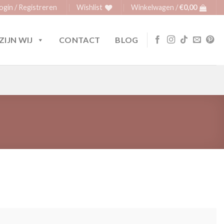
ogin / Registreren
Wishlist
Winkelwagen /
€
0,00
ZIJN WIJ
CONTACT
BLOG