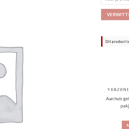
VERWITT
Dit product i
VERZEND
Aan huis ge
pak
M