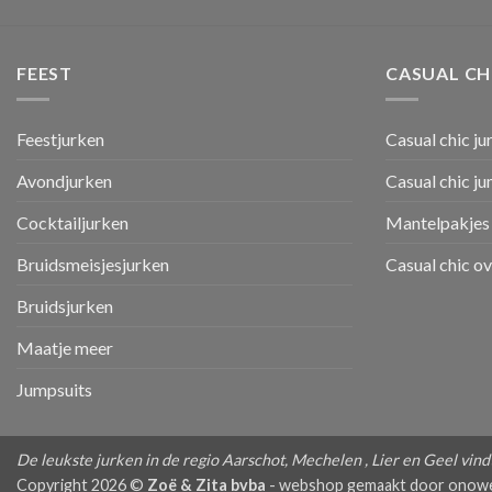
FEEST
CASUAL CH
Feestjurken
Casual chic ju
Avondjurken
Casual chic j
Cocktailjurken
Mantelpakjes 
Bruidsmeisjesjurken
Casual chic o
Bruidsjurken
Maatje meer
Jumpsuits
De leukste jurken in de regio Aarschot, Mechelen , Lier en Geel vindt 
Copyright 2026 ©
Zoë & Zita bvba
-
webshop gemaakt door onow