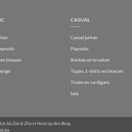
IC
CASUAL
rken
Casual jurken
umpsuits
Playsuits
en blouses
Rokken en broeken
verige
Topjes, t-shirts en bloezen
Truien en cardigans
Sale
je bij Zoë & Zita in Heist op den Berg.
eb.be