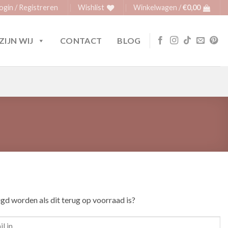
ogin / Registreren
Wishlist
Winkelwagen /
€
0,00
ZIJN WIJ
CONTACT
BLOG
igd worden als dit terug op voorraad is?