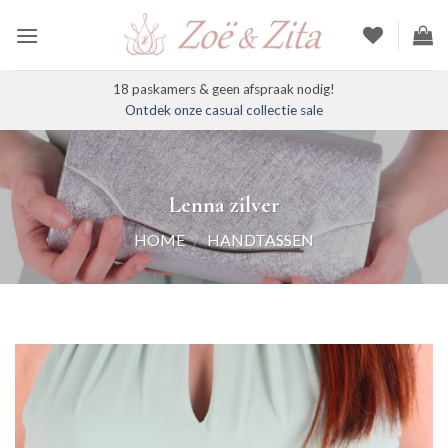
Ga
naar
inhoud
18 paskamers & geen afspraak nodig!
Ontdek onze casual collectie sale
Lenna zilver
HOME
/
HANDTASSEN