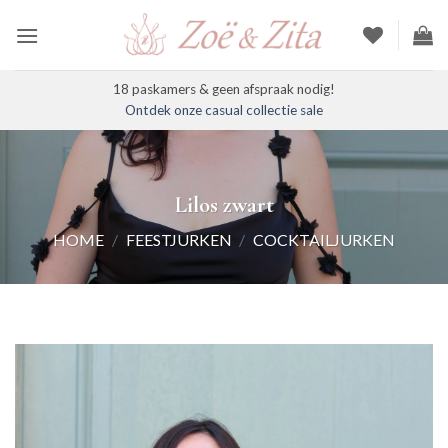
Ga
naar
inhoud
18 paskamers & geen afspraak nodig!
Ontdek onze casual collectie sale
Lilos zwart
HOME
/
FEESTJURKEN
/
COCKTAILJURKEN