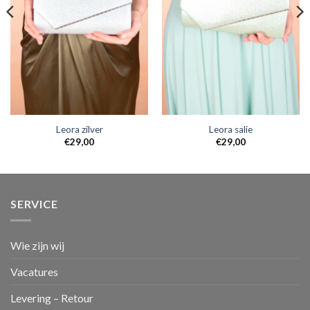
Leora zilver
Leora salie
€
29,00
€
29,00
SERVICE
Wie zijn wij
Vacatures
Levering – Retour