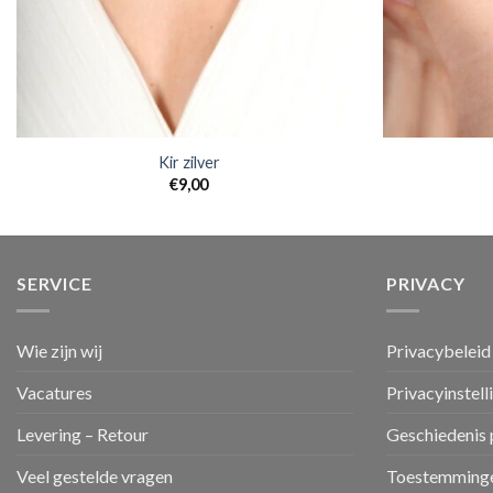
Kir zilver
€
9,00
SERVICE
PRIVACY
Wie zijn wij
Privacybeleid
Vacatures
Privacyinstell
Levering – Retour
Geschiedenis 
Veel gestelde vragen
Toestemminge