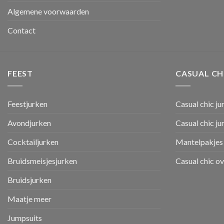
Algemene voorwaarden
Contact
FEEST
CASUAL CH
Feestjurken
Casual chic ju
Avondjurken
Casual chic j
Cocktailjurken
Mantelpakjes 
Bruidsmeisjesjurken
Casual chic o
Bruidsjurken
Maatje meer
Jumpsuits