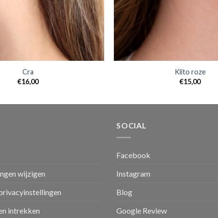
Cra
Klito roze
€
16,00
€
15,00
SOCIAL
Facebook
ingen wijzigen
Instagram
privacyinstellingen
Blog
n intrekken
Google Review