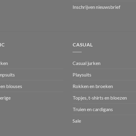
Inschrijven nieuwsbrief
IC
CASUAL
rken
Casual jurken
umpsuits
Playsuits
en blouses
Rokken en broeken
verige
Topjes, t-shirts en bloezen
Truien en cardigans
Sale