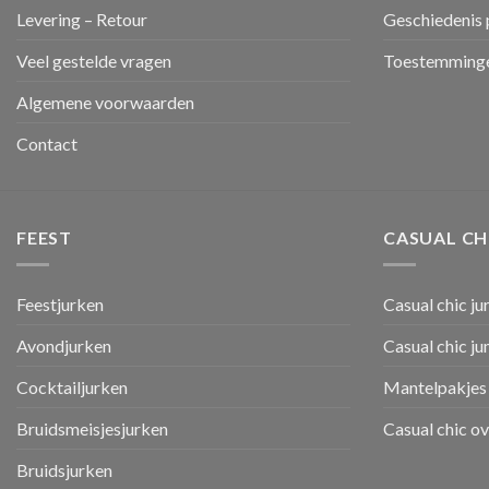
Levering – Retour
Geschiedenis 
Veel gestelde vragen
Toestemminge
Algemene voorwaarden
Contact
FEEST
CASUAL CH
Feestjurken
Casual chic ju
Avondjurken
Casual chic j
Cocktailjurken
Mantelpakjes 
Bruidsmeisjesjurken
Casual chic o
Bruidsjurken