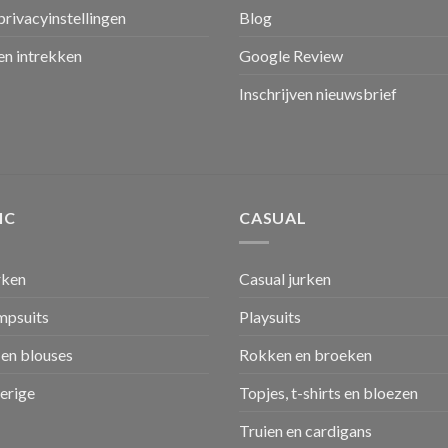
privacyinstellingen
Blog
n intrekken
Google Review
Inschrijven nieuwsbrief
IC
CASUAL
rken
Casual jurken
umpsuits
Playsuits
en blouses
Rokken en broeken
verige
Topjes, t-shirts en bloezen
Truien en cardigans