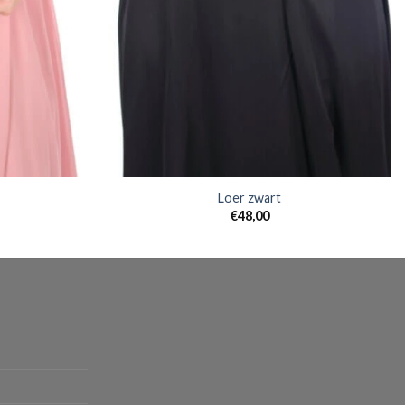
Loer zwart
€
48,00