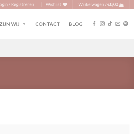
ogin / Registreren
Wishlist
Winkelwagen /
€
0,00
ZIJN WIJ
CONTACT
BLOG