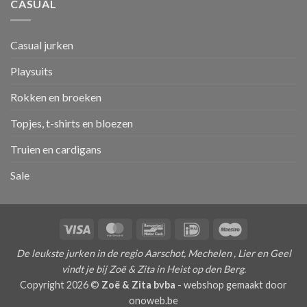
CASUAL
Casual jurken
Playsuits
Rokken en broeken
Topjes, t-shirts en bloezen
Truien en cardigans
Sale
Visa
MasterCard
Bancontact
IDeal
Maestro
De leukste jurken in de regio Aarschot, Mechelen , Lier en Geel
vindt je bij Zoë & Zita in Heist op den Berg.
Copyright 2026 ©
Zoë & Zita bvba
-
webshop gemaakt door
onoweb.be