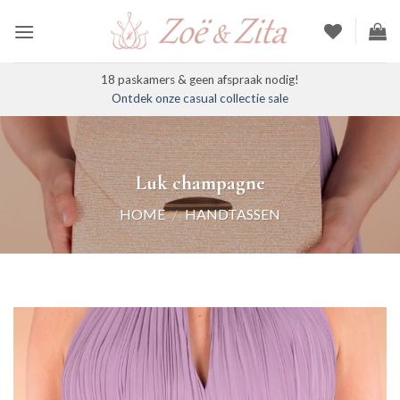
Ga
naar
inhoud
18 paskamers & geen afspraak nodig!
Ontdek onze casual collectie sale
Luk champagne
HOME
/
HANDTASSEN