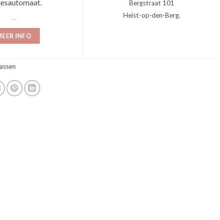
jesautomaat.
Bergstraat 101
Heist-op-den-Berg.
EER INFO
assen