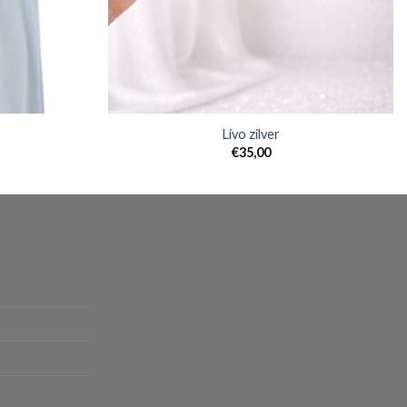
Livo zilver
€
35,00