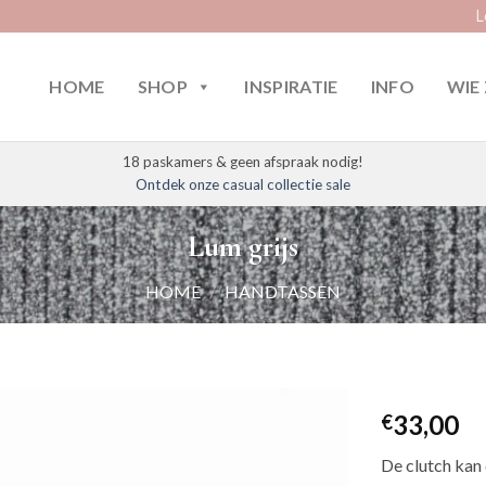
L
HOME
SHOP
INSPIRATIE
INFO
WIE 
18 paskamers & geen afspraak nodig!
Ontdek onze casual collectie sale
Lum grijs
HOME
/
HANDTASSEN
33,00
€
De clutch kan