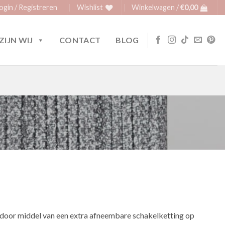
ogin / Registreren
Wishlist
Winkelwagen /
€
0,00
ZIJN WIJ
CONTACT
BLOG
 door middel van een extra afneembare schakelketting op