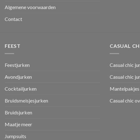
Algemene voorwaarden
Contact
FEEST
CASUAL CH
Feestjurken
Casual chic ju
Avondjurken
Casual chic j
Cocktailjurken
Mantelpakjes 
Bruidsmeisjesjurken
Casual chic o
Bruidsjurken
Maatje meer
Jumpsuits