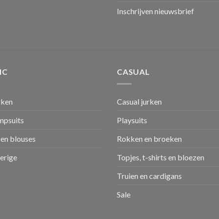
Inschrijven nieuwsbrief
IC
CASUAL
rken
Casual jurken
umpsuits
Playsuits
en blouses
Rokken en broeken
verige
Topjes, t-shirts en bloezen
Truien en cardigans
Sale