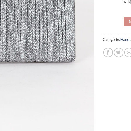
pak
M
Categorie:
Handt