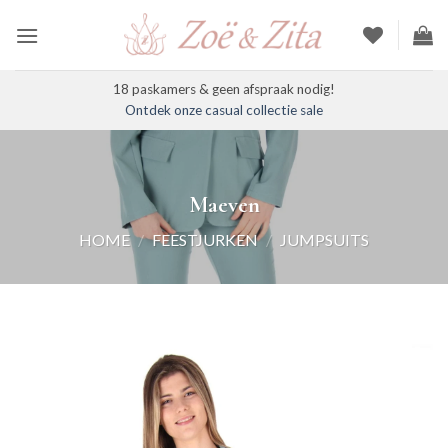
Ga
naar
inhoud
18 paskamers & geen afspraak nodig!
Ontdek onze casual collectie sale
Maeven
HOME
/
FEESTJURKEN
/
JUMPSUITS