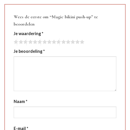
Wees de eerste om “Magic bikini push-up” te
beoordelen
Je waardering
*
Je beoordeling
*
Naam
*
E-mail
*