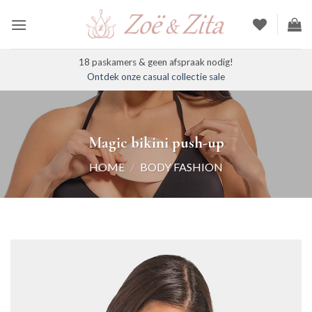
Ga
naar
inhoud
18 paskamers & geen afspraak nodig!
Ontdek onze casual collectie sale
Magic bikini push-up
HOME
/
BODY FASHION