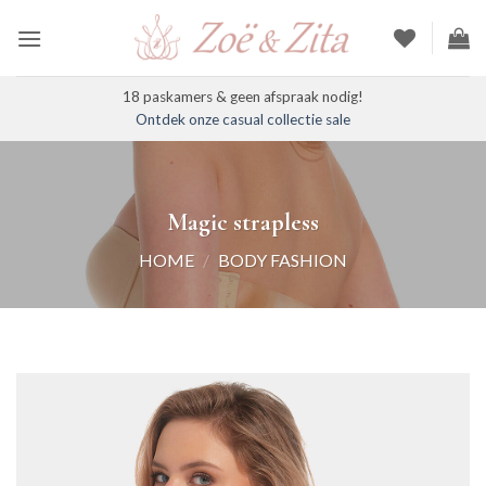
Ga
naar
inhoud
18 paskamers & geen afspraak nodig!
Ontdek onze casual collectie sale
Magic strapless
HOME
/
BODY FASHION