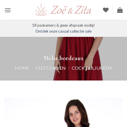
Ga
naar
inhoud
18 paskamers & geen afspraak nodig!
Ontdek onze casual collectie sale
Melia bordeaux
HOME
/
FEESTJURKEN
/
COCKTAILJURKEN