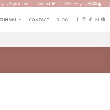
ogin / Registreren
Wishlist
Winkelwagen /
€
0,00
ZIJN WIJ
CONTACT
BLOG
en manchette aantal