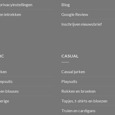
privacyinstellingen
Blog
n intrekken
Google Review
Inschrijven nieuwsbrief
IC
CASUAL
rken
Casual jurken
umpsuits
Playsuits
en blouses
Rokken en broeken
verige
Topjes, t-shirts en bloezen
Truien en cardigans