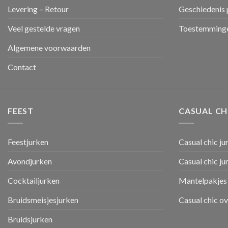
Levering – Retour
Geschiedenis 
Veel gestelde vragen
Toestemminge
Algemene voorwaarden
Contact
FEEST
CASUAL CH
Feestjurken
Casual chic ju
Avondjurken
Casual chic j
Cocktailjurken
Mantelpakjes 
Bruidsmeisjesjurken
Casual chic o
Bruidsjurken