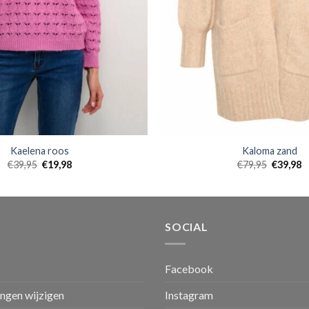
Kaelena roos
Kaloma zand
€
39,95
€
19,98
€
79,95
€
39,98
SOCIAL
Facebook
ingen wijzigen
Instagram