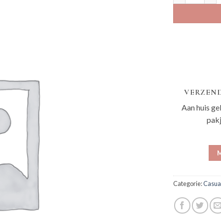
VERZEND
Aan huis ge
pak
M
Categorie:
Casua