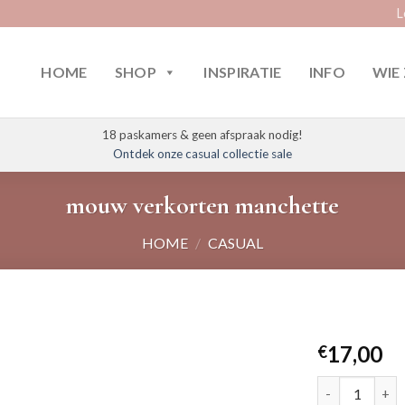
L
HOME
SHOP
INSPIRATIE
INFO
WIE 
18 paskamers & geen afspraak nodig!
Ontdek onze casual collectie sale
mouw verkorten manchette
HOME
/
CASUAL
17,00
€
mouw verkort