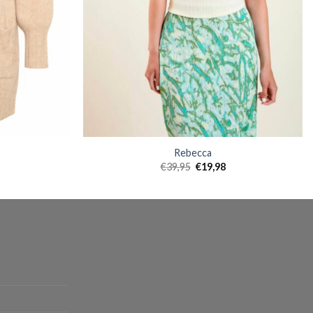
Rebecca
€
39,95
€
19,98