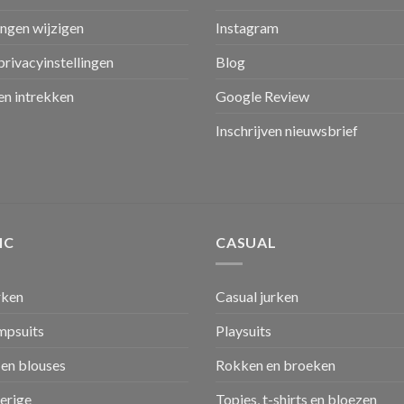
ingen wijzigen
Instagram
privacyinstellingen
Blog
n intrekken
Google Review
Inschrijven nieuwsbrief
IC
CASUAL
rken
Casual jurken
umpsuits
Playsuits
en blouses
Rokken en broeken
verige
Topjes, t-shirts en bloezen