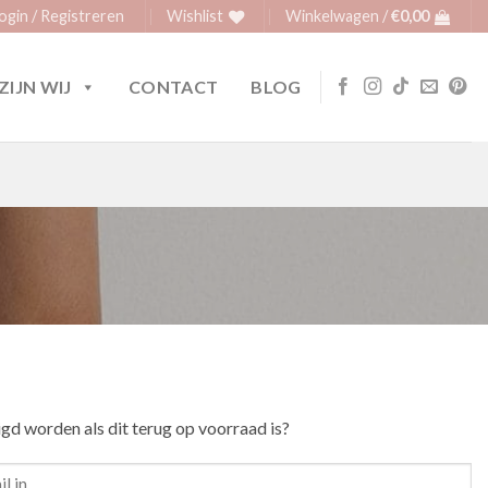
ogin / Registreren
Wishlist
Winkelwagen /
€
0,00
ZIJN WIJ
CONTACT
BLOG
igd worden als dit terug op voorraad is?