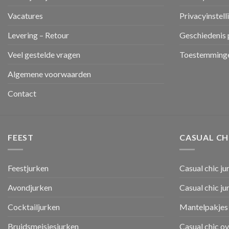
Vacatures
Privacyinstell
Levering – Retour
Geschiedenis 
Veel gestelde vragen
Toestemminge
Algemene voorwaarden
Contact
FEEST
CASUAL CH
Feestjurken
Casual chic ju
Avondjurken
Casual chic j
Cocktailjurken
Mantelpakjes 
Bruidsmeisjesjurken
Casual chic o