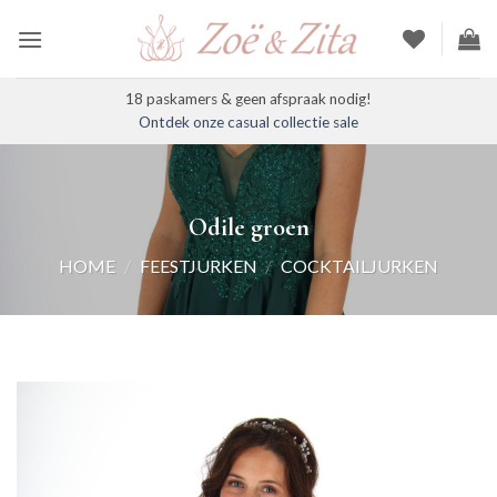
Ga
naar
inhoud
18 paskamers & geen afspraak nodig!
Ontdek onze casual collectie sale
Odile groen
HOME
/
FEESTJURKEN
/
COCKTAILJURKEN