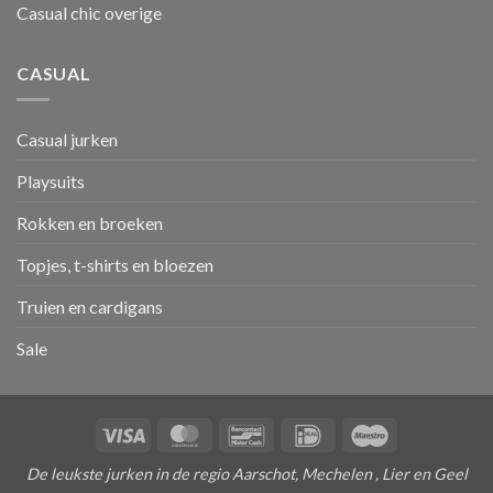
Casual chic overige
CASUAL
Casual jurken
Playsuits
Rokken en broeken
Topjes, t-shirts en bloezen
Truien en cardigans
Sale
Visa
MasterCard
Bancontact
IDeal
Maestro
De leukste jurken in de regio Aarschot, Mechelen , Lier en Geel