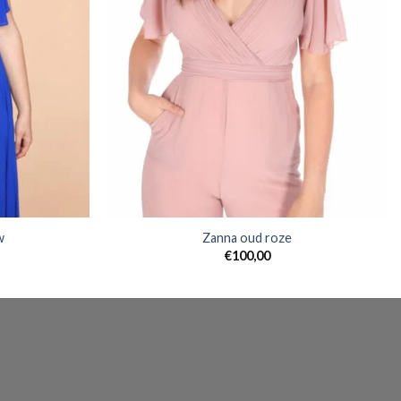
w
Zanna oud roze
€
100,00