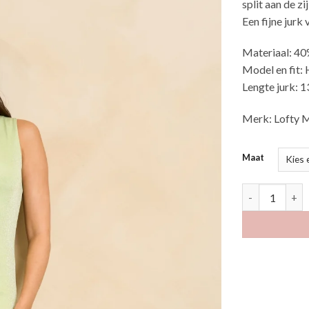
split aan de z
Een fijne jur
Materiaal: 40
Model en fit: 
Lengte jurk: 1
Merk: Lofty 
Maat
Olayda aantal