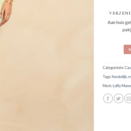
VERZEND
Aan huis ge
pak
M
Categorieën:
Cas
Tags:
feestelijk
,
m
Merk:
Lofty Mann