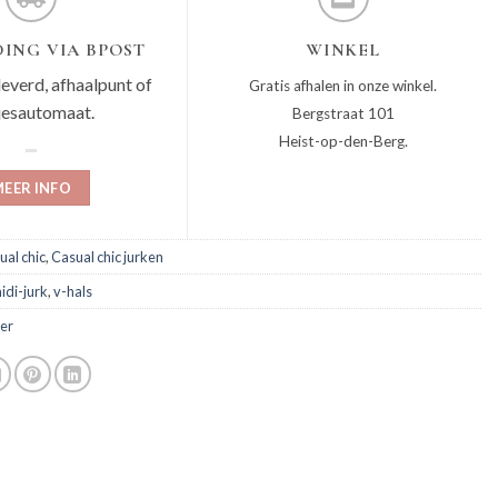
ING VIA BPOST
WINKEL
leverd, afhaalpunt of
Gratis afhalen in onze winkel.
jesautomaat.
Bergstraat 101
Heist-op-den-Berg.
EER INFO
ual chic
,
Casual chic jurken
idi-jurk
,
v-hals
er