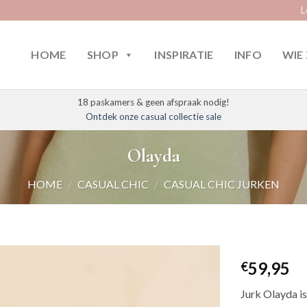
L
HOME
SHOP
INSPIRATIE
INFO
WIE 
18 paskamers & geen afspraak nodig!
Ontdek onze casual collectie sale
Olayda
HOME
/
CASUAL CHIC
/
CASUAL CHIC JURKEN
59,95
€
Jurk Olayda is