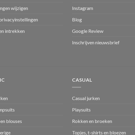
ingen wijzigen
Instagram
privacyinstellingen
Blog
n intrekken
Google Review
Inschrijven nieuwsbrief
IC
CASUAL
rken
Casual jurken
umpsuits
Playsuits
en blouses
Rokken en broeken
verige
Topjes, t-shirts en bloezen