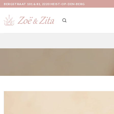
Ga
BERGSTRAAT 101 & 81, 2220 HEIST-OP-DEN-BERG
naar
inhoud