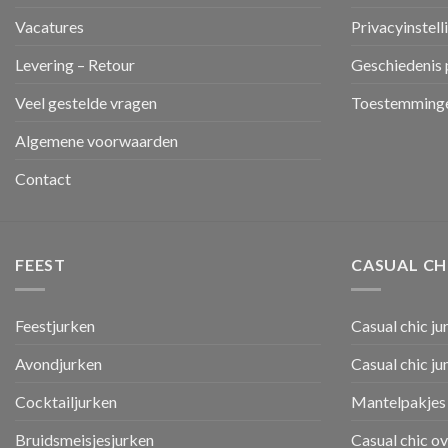
Vacatures
Privacyinstell
Levering – Retour
Geschiedenis 
Veel gestelde vragen
Toestemminge
Algemene voorwaarden
Contact
FEEST
CASUAL CH
Feestjurken
Casual chic ju
Avondjurken
Casual chic j
Cocktailjurken
Mantelpakjes 
Bruidsmeisjesjurken
Casual chic o