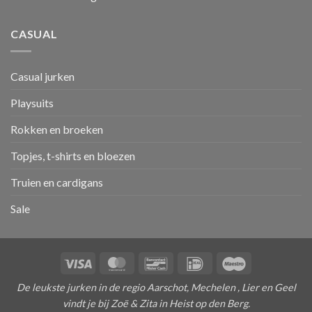
CASUAL
Casual jurken
Playsuits
Rokken en broeken
Topjes, t-shirts en bloezen
Truien en cardigans
Sale
Visa
MasterCard
Bancontact
IDeal
Maestro
De leukste jurken in de regio Aarschot, Mechelen , Lier en Geel
vindt je bij Zoë & Zita in Heist op den Berg.