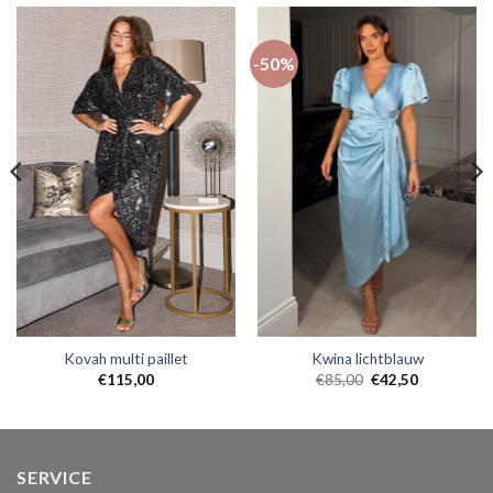
-50%
Kovah multi paillet
Kwina lichtblauw
€
115,00
€
85,00
€
42,50
SERVICE