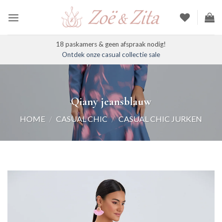
Ga
naar
inhoud
18 paskamers & geen afspraak nodig!
Ontdek onze casual collectie sale
Qiany jeansblauw
HOME
/
CASUAL CHIC
/
CASUAL CHIC JURKEN