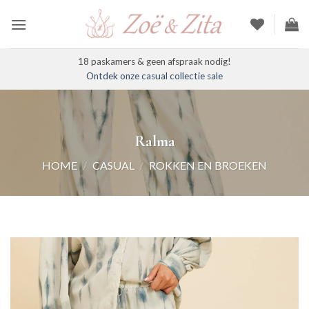
Ga
naar
inhoud
18 paskamers & geen afspraak nodig!
Ontdek onze casual collectie sale
Ralma
HOME
/
CASUAL
/
ROKKEN EN BROEKEN