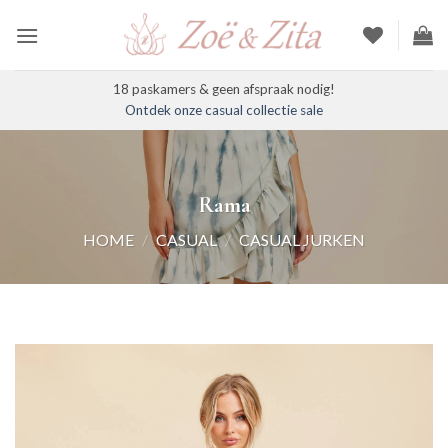
Ga
naar
inhoud
18 paskamers & geen afspraak nodig!
Ontdek onze casual collectie sale
Rama
HOME
/
CASUAL
/
CASUAL JURKEN