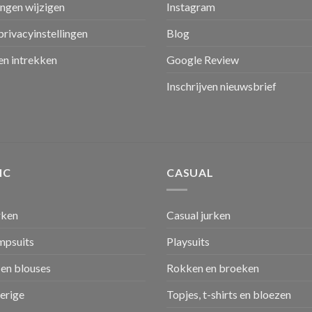
ingen wijzigen
Instagram
privacyinstellingen
Blog
n intrekken
Google Review
Inschrijven nieuwsbrief
IC
CASUAL
rken
Casual jurken
umpsuits
Playsuits
en blouses
Rokken en broeken
verige
Topjes, t-shirts en bloezen