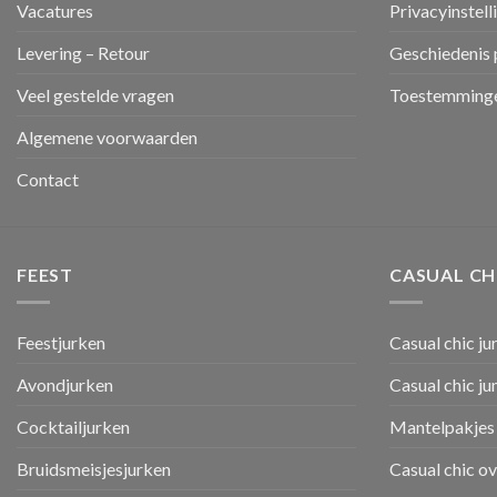
Vacatures
Privacyinstell
Levering – Retour
Geschiedenis 
Veel gestelde vragen
Toestemminge
Algemene voorwaarden
Contact
FEEST
CASUAL CH
Feestjurken
Casual chic ju
Avondjurken
Casual chic j
Cocktailjurken
Mantelpakjes 
Bruidsmeisjesjurken
Casual chic o