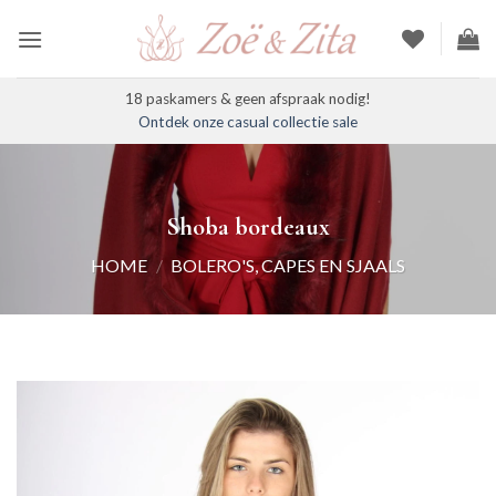
Ga
naar
inhoud
18 paskamers & geen afspraak nodig!
Ontdek onze casual collectie sale
Shoba bordeaux
HOME
/
BOLERO'S, CAPES EN SJAALS