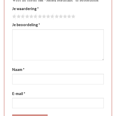
Wees de eerste om “Shoba bordeaux” te beoordelen
Je waardering
*
Je beoordeling
*
Naam
*
E-mail
*