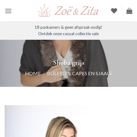
Ga
naar
inhoud
18 paskamers & geen afspraak nodig!
Ontdek onze casual collectie sale
Shoba grijs
HOME
/
BOLERO'S, CAPES EN SJAALS