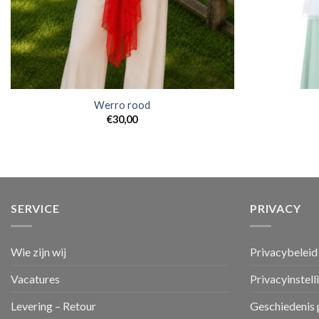
Werro rood
€
30,00
SERVICE
PRIVACY
Wie zijn wij
Privacybeleid
Vacatures
Privacyinstell
Levering – Retour
Geschiedenis 