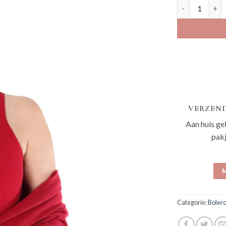
Sibo bordeaux
VERZEND
Aan huis ge
pak
M
Categorie:
Bolero