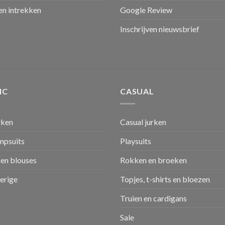
n intrekken
Google Review
Inschrijven nieuwsbrief
IC
CASUAL
rken
Casual jurken
umpsuits
Playsuits
en blouses
Rokken en broeken
verige
Topjes, t-shirts en bloezen
Truien en cardigans
Sale