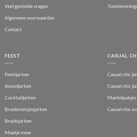
Veel gestelde vragen
Toestemminge
Algemene voorwaarden
Contact
FEEST
CASUAL CH
Feestjurken
Casual chic ju
Avondjurken
Casual chic j
Cocktailjurken
Mantelpakjes 
Bruidsmeisjesjurken
Casual chic o
Bruidsjurken
Maatje meer