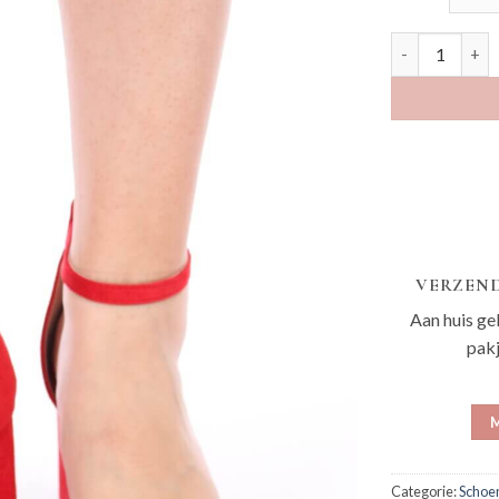
Sili rood aanta
VERZEND
Aan huis ge
pak
M
Categorie:
Schoe