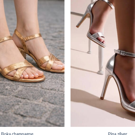
Boka champagne
Pina zilver