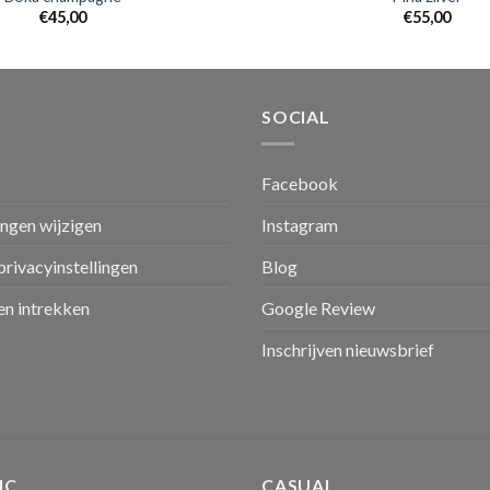
€
45,00
€
55,00
SOCIAL
Facebook
ingen wijzigen
Instagram
privacyinstellingen
Blog
n intrekken
Google Review
Inschrijven nieuwsbrief
IC
CASUAL