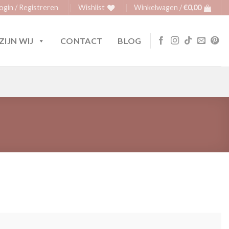
ogin / Registreren
Wishlist
Winkelwagen /
€
0,00
ZIJN WIJ
CONTACT
BLOG