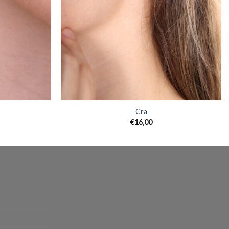
Cra
€
16,00