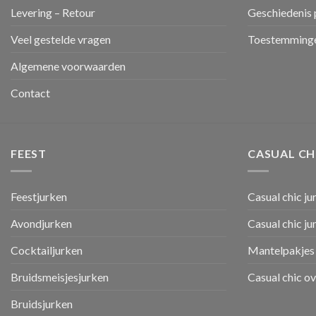
Levering – Retour
Geschiedenis 
Veel gestelde vragen
Toestemminge
Algemene voorwaarden
Contact
FEEST
CASUAL CH
Feestjurken
Casual chic ju
Avondjurken
Casual chic j
Cocktailjurken
Mantelpakjes 
Bruidsmeisjesjurken
Casual chic o
Bruidsjurken