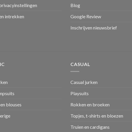
privacyinstellingen
Blog
n intrekken
Google Review
Inschrijven nieuwsbrief
IC
CASUAL
rken
Casual jurken
umpsuits
Playsuits
en blouses
Rokken en broeken
verige
Topjes, t-shirts en bloezen
Truien en cardigans