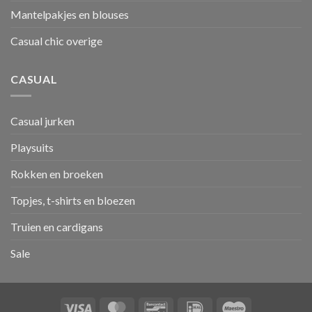
Mantelpakjes en blouses
Casual chic overige
CASUAL
Casual jurken
Playsuits
Rokken en broeken
Topjes, t-shirts en bloezen
Truien en cardigans
Sale
Visa
MasterCard
Bancontact
IDeal
Maestro