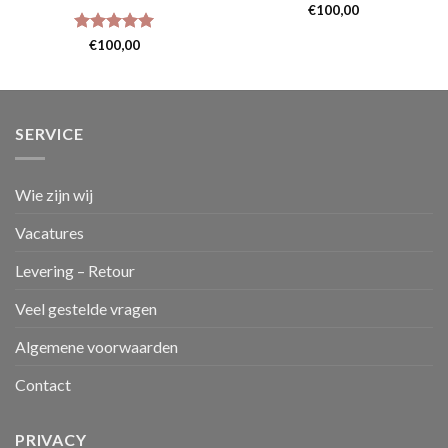
€
100,00
Gewaardeerd
€
100,00
5
uit 5
SERVICE
Wie zijn wij
Vacatures
Levering – Retour
Veel gestelde vragen
Algemene voorwaarden
Contact
PRIVACY