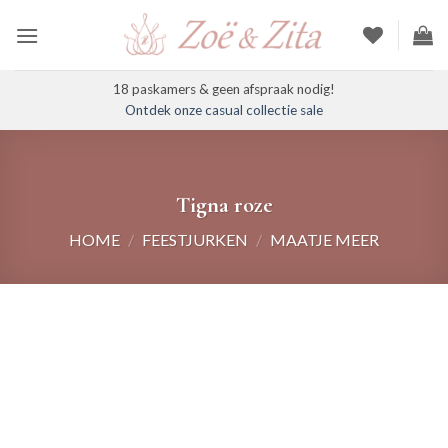
Ga
naar
inhoud
18 paskamers & geen afspraak nodig!
Ontdek onze casual collectie sale
Tigna roze
HOME
/
FEESTJURKEN
/
MAATJE MEER