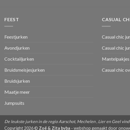
FEEST
CASUAL CH
Feestjurken
Casual chic ju
Avondjurken
Casual chic j
Cocktailjurken
Mantelpakjes 
Bruidsmeisjesjurken
Casual chic o
Bruidsjurken
Maatje meer
Jumpsuits
De leukste jurken in de regio Aarschot, Mechelen , Lier en Geel vindt 
Copyright 2026 ©
Zoë & Zita bvba
-
webshop gemaakt door onow