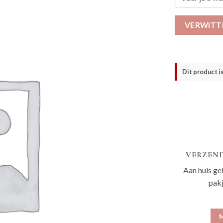
VERWITT
Dit product i
VERZEND
Aan huis ge
pak
M