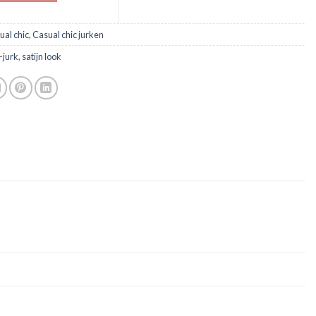
ual chic
,
Casual chic jurken
-jurk
,
satijn look