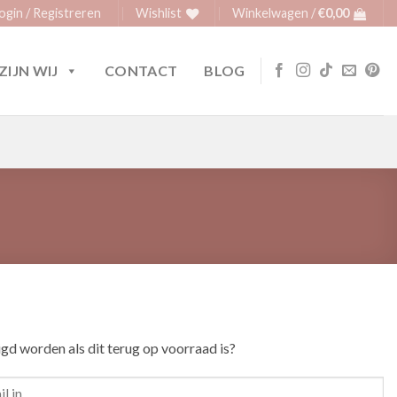
ogin / Registreren
Wishlist
Winkelwagen /
€
0,00
ZIJN WIJ
CONTACT
BLOG
igd worden als dit terug op voorraad is?