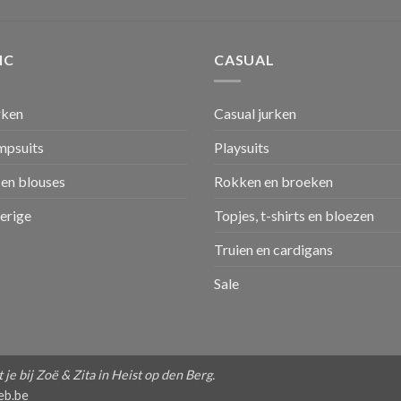
IC
CASUAL
rken
Casual jurken
umpsuits
Playsuits
en blouses
Rokken en broeken
verige
Topjes, t-shirts en bloezen
Truien en cardigans
Sale
je bij Zoë & Zita in Heist op den Berg.
eb.be