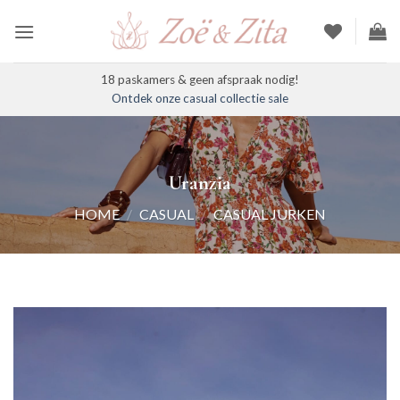
Ga
naar
inhoud
18 paskamers & geen afspraak nodig!
Ontdek onze casual collectie sale
Uranzia
HOME
/
CASUAL
/
CASUAL JURKEN