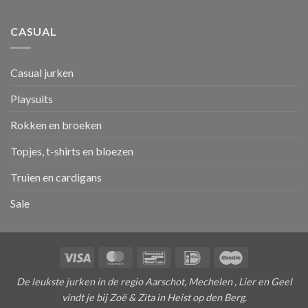
CASUAL
Casual jurken
Playsuits
Rokken en broeken
Topjes, t-shirts en bloezen
Truien en cardigans
Sale
Visa
MasterCard
Bancontact
IDeal
Maestro
De leukste jurken in de regio Aarschot, Mechelen , Lier en Geel
vindt je bij Zoë & Zita in Heist op den Berg.