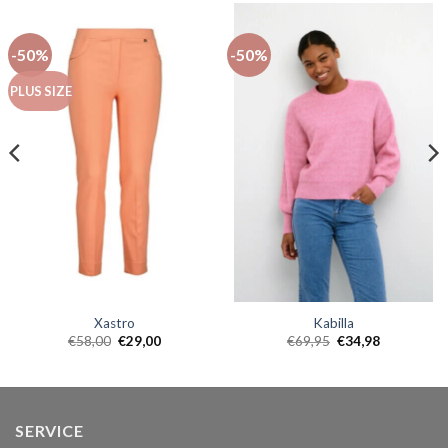
-50%
-50%
PLUS SIZE
Xastro
Kabilla
€
58,00
€
29,00
€
69,95
€
34,98
SERVICE